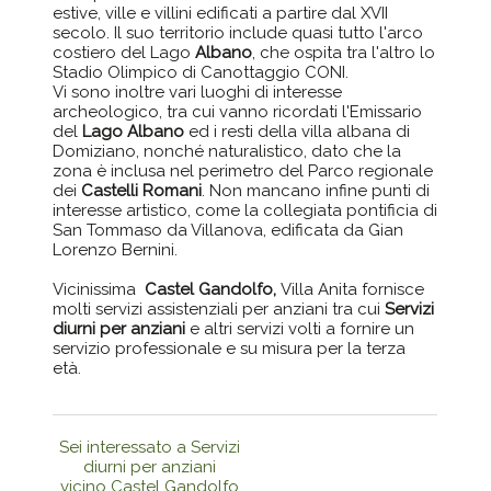
estive, ville e villini edificati a partire dal XVII
secolo. Il suo territorio include quasi tutto l'arco
costiero del Lago
Albano
, che ospita tra l'altro lo
Stadio Olimpico di Canottaggio CONI.
Vi sono inoltre vari luoghi di interesse
archeologico, tra cui vanno ricordati l'Emissario
del
Lago Albano
ed i resti della villa albana di
Domiziano, nonché naturalistico, dato che la
zona è inclusa nel perimetro del Parco regionale
dei
Castelli Romani
. Non mancano infine punti di
interesse artistico, come la collegiata pontificia di
San Tommaso da Villanova, edificata da Gian
Lorenzo Bernini.
Vicinissima
Castel Gandolfo,
Villa Anita fornisce
molti servizi assistenziali per anziani tra cui
Servizi
diurni per anziani
e altri servizi volti a fornire un
servizio professionale e su misura per la terza
età.
Sei interessato a Servizi
diurni per anziani
vicino Castel Gandolfo