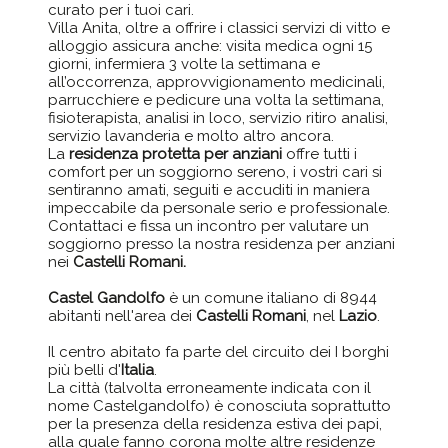
curato per i tuoi cari.
Villa Anita, oltre a offrire i classici servizi di vitto e
alloggio assicura anche: visita medica ogni 15
giorni, infermiera 3 volte la settimana e
all’occorrenza, approvvigionamento medicinali,
parrucchiere e pedicure una volta la settimana,
fisioterapista, analisi in loco, servizio ritiro analisi,
servizio lavanderia e molto altro ancora.
La
residenza protetta per anziani
offre tutti i
comfort per un soggiorno sereno, i vostri cari si
sentiranno amati, seguiti e accuditi in maniera
impeccabile da personale serio e professionale.
Contattaci e fissa un incontro per valutare un
soggiorno presso la nostra residenza per anziani
nei
Castelli Romani.
Castel Gandolfo
è un comune italiano di 8944
abitanti nell'area dei
Castelli Romani
, nel
Lazio
.
Il centro abitato fa parte del circuito dei I borghi
più belli d'
Italia
.
La città (talvolta erroneamente indicata con il
nome Castelgandolfo) è conosciuta soprattutto
per la presenza della residenza estiva dei papi,
alla quale fanno corona molte altre residenze