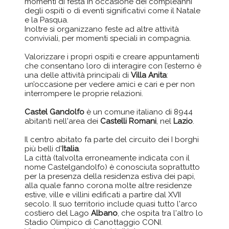
momenti di festa in occasione dei compleanni
degli ospiti o di eventi significativi come il Natale
e la Pasqua.
Inoltre si organizzano feste ad altre attività
conviviali, per momenti speciali in compagnia.
Valorizzare i propri ospiti e creare appuntamenti
che consentano loro di interagire con l’esterno è
una delle attività principali di
Villa Anita
:
un’occasione per vedere amici e cari e per non
interrompere le proprie relazioni.
Castel Gandolfo
è un comune italiano di 8944
abitanti nell'area dei
Castelli Romani
, nel
Lazio
.
Il centro abitato fa parte del circuito dei I borghi
più belli d'
Italia
.
La città (talvolta erroneamente indicata con il
nome Castelgandolfo) è conosciuta soprattutto
per la presenza della residenza estiva dei papi,
alla quale fanno corona molte altre residenze
estive, ville e villini edificati a partire dal XVII
secolo. Il suo territorio include quasi tutto l'arco
costiero del Lago
Albano
, che ospita tra l'altro lo
Stadio Olimpico di Canottaggio CONI.