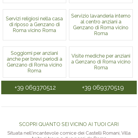
Servizio lavanderia interno
Servizi religiosi nella casa
al centro anziani a
di riposo a Genzano di
Genzano di Roma vicino
Roma vicino Roma
Roma
Soggiorni per anziani
Visite mediche per anziani
anche per brevi periodi a
a Genzano di Roma vicino
Genzano di Roma vicino
Roma
Roma
+39 069370512
+39 069370519
SCOPRI QUANTO SEI VICINO AI TUOI CARI
Situata nell'incantevole cornice dei Castelli Romani, Villa