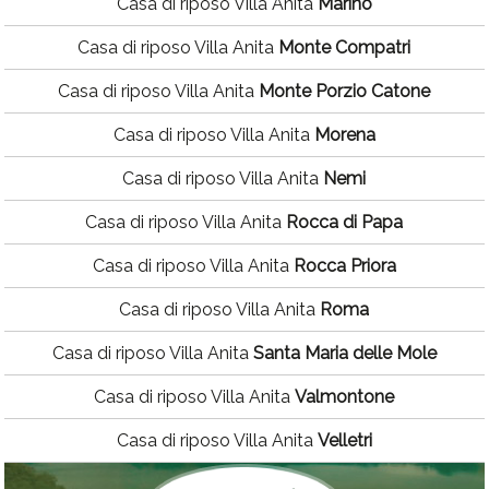
Casa di riposo Villa Anita
Marino
Casa di riposo Villa Anita
Monte Compatri
Casa di riposo Villa Anita
Monte Porzio Catone
Casa di riposo Villa Anita
Morena
Casa di riposo Villa Anita
Nemi
Casa di riposo Villa Anita
Rocca di Papa
Casa di riposo Villa Anita
Rocca Priora
Casa di riposo Villa Anita
Roma
Casa di riposo Villa Anita
Santa Maria delle Mole
Casa di riposo Villa Anita
Valmontone
Casa di riposo Villa Anita
Velletri