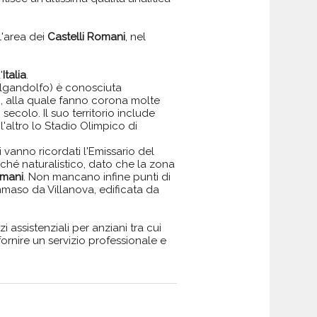
l'area dei
Castelli Romani
, nel
'
Italia
.
elgandolfo) è conosciuta
i, alla quale fanno corona molte
II secolo. Il suo territorio include
 l'altro lo Stadio Olimpico di
i vanno ricordati l'Emissario del
nché naturalistico, dato che la zona
omani
. Non mancano infine punti di
ommaso da Villanova, edificata da
zi assistenziali per anziani tra cui
a fornire un servizio professionale e