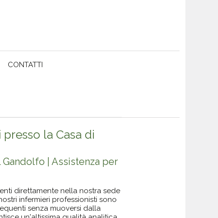
CONTATTI
i presso la Casa di
l Gandolfo | Assistenza per
uenti direttamente nella nostra sede
ostri infermieri professionisti sono
 frequenti senza muoversi dalla
ntisce un'altissima qualità analitica