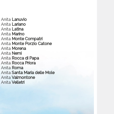
a Anita
Lanuvio
a Anita
Lariano
a Anita
Latina
a Anita
Marino
a Anita
Monte Compatri
a Anita
Monte Porzio Catone
a Anita
Morena
a Anita
Nemi
a Anita
Rocca di Papa
a Anita
Rocca Priora
a Anita
Roma
a Anita
Santa Maria delle Mole
a Anita
Valmontone
a Anita
Velletri