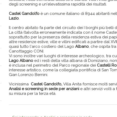
degli screening e un'elevatissima rapidità dei risultati.
Castel Gandolfo
è un comune italiano di 8944 abitanti nel
Lazio
.
Il centro abitato fa parte del circuito dei I borghi più belli d
La città (talvolta erroneamente indicata con il nome Cast
soprattutto per la presenza della residenza estiva dei pap
altre residenze estive, ville e villini edificati a partire dal XV
quasi tutto l'arco costiero del Lago
Albano
, che ospita tra
Canottaggio CONI.
Vi sono inoltre vari luoghi di interesse archeologico, tra cu
Lago Albano
ed i resti della villa albana di Domiziano, no
è inclusa nel perimetro del Parco regionale dei
Castelli R
interesse artistico, come la collegiata pontificia di San T
Gian Lorenzo Bernini.
Vicinissima
Castel Gandolfo,
Villa Anita fornisce molti servi
Analisi e screening in sede per anziani
e altri servizi volti 
su misura per la terza età.