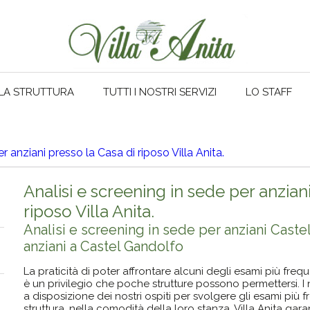
LA STRUTTURA
TUTTI I NOSTRI SERVIZI
LO STAFF
r anziani presso la Casa di riposo Villa Anita.
Analisi e screening in sede per anzian
riposo Villa Anita.
Analisi e screening in sede per anziani Caste
anziani a Castel Gandolfo
La praticità di poter affrontare alcuni degli esami più freq
è un privilegio che poche strutture possono permettersi. I n
a disposizione dei nostri ospiti per svolgere gli esami più
struttura, nella comodità della loro stanza. Villa Anita gara