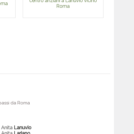
centro anziani a Lanuvio vicino
Roma
Roma
e passi da Roma
a Anita
Lanuvio
a Anita
Lariano