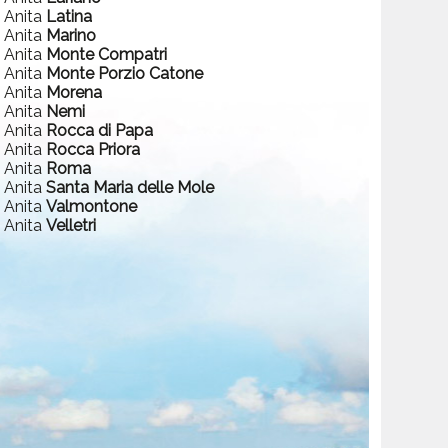
a Anita
Latina
a Anita
Marino
a Anita
Monte Compatri
a Anita
Monte Porzio Catone
a Anita
Morena
a Anita
Nemi
a Anita
Rocca di Papa
a Anita
Rocca Priora
a Anita
Roma
a Anita
Santa Maria delle Mole
a Anita
Valmontone
a Anita
Velletri