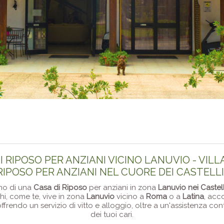
I RIPOSO PER ANZIANI VICINO LANUVIO - VILL
RIPOSO PER ANZIANI NEL CUORE DEI CASTELL
no di una
Casa di Riposo
per anziani in zona
Lanuvio nei Castel
chi, come te, vive in zona
Lanuvio
vicino a
Roma
o a
Latina
, acc
offrendo un servizio di vitto e alloggio, oltre a un'assistenza co
dei tuoi cari.