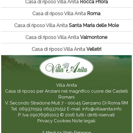
Casa di riposo Villa Anita
Rocca Priora
Casa di riposo Villa Anita
Roma
Casa di riposo Villa Anita
Santa Maria delle Mole
Casa di riposo Villa Anita
Valmontone
Casa di riposo Villa Anita
Velletri
Villa Anita
Casa di riposo per Anziani nel magnifico cuore dei Castelli
Romani
V. Secondo Stradone Muti 7 - 00045
Genzano Di Roma
RM
Tel:
069370519
069370512
E-mail:
info@villaanita.info
P. Iva 09076961003
© 2016 tutti i diritti riservati
Privacy
Cookies
Note legali
A Medula Web Release