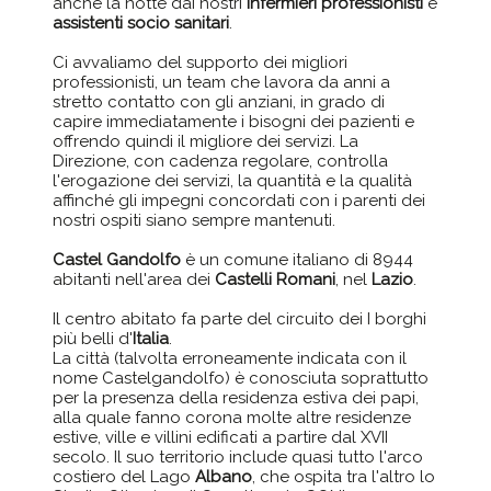
anche la notte dai nostri
infermieri professionisti
e
assistenti socio sanitari
.
Ci avvaliamo del supporto dei migliori
professionisti, un team che lavora da anni a
stretto contatto con gli anziani, in grado di
capire immediatamente i bisogni dei pazienti e
offrendo quindi il migliore dei servizi. La
Direzione, con cadenza regolare, controlla
l'erogazione dei servizi, la quantità e la qualità
affinché gli impegni concordati con i parenti dei
nostri ospiti siano sempre mantenuti.
Castel Gandolfo
è un comune italiano di 8944
abitanti nell'area dei
Castelli Romani
, nel
Lazio
.
Il centro abitato fa parte del circuito dei I borghi
più belli d'
Italia
.
La città (talvolta erroneamente indicata con il
nome Castelgandolfo) è conosciuta soprattutto
per la presenza della residenza estiva dei papi,
alla quale fanno corona molte altre residenze
estive, ville e villini edificati a partire dal XVII
secolo. Il suo territorio include quasi tutto l'arco
costiero del Lago
Albano
, che ospita tra l'altro lo