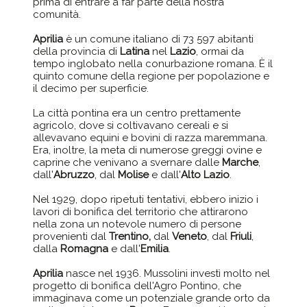
prima di entrare a far parte della nostra
comunità.
Aprilia
è un comune italiano di 73 597 abitanti
della provincia di
Latina
nel
Lazio
, ormai da
tempo inglobato nella conurbazione romana. È il
quinto comune della regione per popolazione e
il decimo per superficie.
La città pontina era un centro prettamente
agricolo, dove si coltivavano cereali e si
allevavano equini e bovini di razza maremmana.
Era, inoltre, la meta di numerose greggi ovine e
caprine che venivano a svernare dalle
Marche
,
dall'
Abruzzo
, dal
Molise
e dall'
Alto Lazio
.
Nel 1929, dopo ripetuti tentativi, ebbero inizio i
lavori di bonifica del territorio che attirarono
nella zona un notevole numero di persone
provenienti dal
Trentino,
dal
Veneto
, dal
Friuli
,
dalla
Romagna
e dall'
Emilia
.
Aprilia
nasce nel 1936. Mussolini investì molto nel
progetto di bonifica dell'Agro Pontino, che
immaginava come un potenziale grande orto da