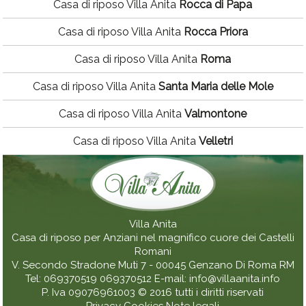
Casa di riposo Villa Anita
Rocca di Papa
Casa di riposo Villa Anita
Rocca Priora
Casa di riposo Villa Anita
Roma
Casa di riposo Villa Anita
Santa Maria delle Mole
Casa di riposo Villa Anita
Valmontone
Casa di riposo Villa Anita
Velletri
Villa Anita
Casa di riposo per Anziani nel magnifico cuore dei Castelli
Romani
V. Secondo Stradone Muti 7 - 00045
Genzano Di Roma
RM
Tel:
069370519
069370512
E-mail:
info@villaanita.info
P. Iva 09076961003
© 2016 tutti i diritti riservati