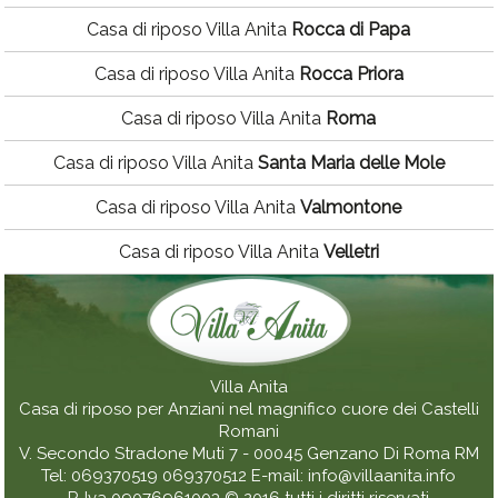
Casa di riposo Villa Anita
Rocca di Papa
Casa di riposo Villa Anita
Rocca Priora
Casa di riposo Villa Anita
Roma
Casa di riposo Villa Anita
Santa Maria delle Mole
Casa di riposo Villa Anita
Valmontone
Casa di riposo Villa Anita
Velletri
Villa Anita
Casa di riposo per Anziani nel magnifico cuore dei Castelli
Romani
V. Secondo Stradone Muti 7 - 00045
Genzano Di Roma
RM
Tel:
069370519
069370512
E-mail:
info@villaanita.info