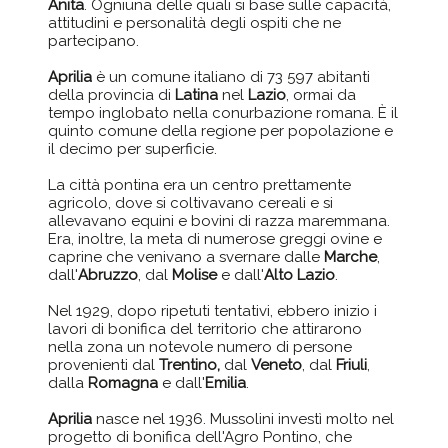
Anita
. Ogniuna delle quali si base sulle capacità,
attitudini e personalità degli ospiti che ne
partecipano.
Aprilia
è un comune italiano di 73 597 abitanti
della provincia di
Latina
nel
Lazio
, ormai da
tempo inglobato nella conurbazione romana. È il
quinto comune della regione per popolazione e
il decimo per superficie.
La città pontina era un centro prettamente
agricolo, dove si coltivavano cereali e si
allevavano equini e bovini di razza maremmana.
Era, inoltre, la meta di numerose greggi ovine e
caprine che venivano a svernare dalle
Marche
,
dall'
Abruzzo
, dal
Molise
e dall'
Alto Lazio
.
Nel 1929, dopo ripetuti tentativi, ebbero inizio i
lavori di bonifica del territorio che attirarono
nella zona un notevole numero di persone
provenienti dal
Trentino,
dal
Veneto
, dal
Friuli
,
dalla
Romagna
e dall'
Emilia
.
Aprilia
nasce nel 1936. Mussolini investì molto nel
progetto di bonifica dell'Agro Pontino, che