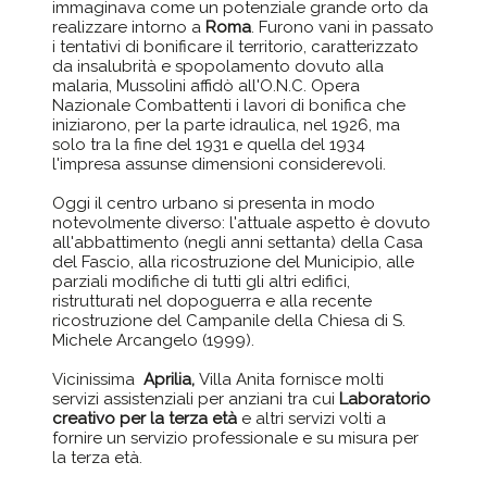
immaginava come un potenziale grande orto da
realizzare intorno a
Roma
. Furono vani in passato
i tentativi di bonificare il territorio, caratterizzato
da insalubrità e spopolamento dovuto alla
malaria, Mussolini affidò all'O.N.C. Opera
Nazionale Combattenti i lavori di bonifica che
iniziarono, per la parte idraulica, nel 1926, ma
solo tra la fine del 1931 e quella del 1934
l'impresa assunse dimensioni considerevoli.
Oggi il centro urbano si presenta in modo
notevolmente diverso: l'attuale aspetto è dovuto
all'abbattimento (negli anni settanta) della Casa
del Fascio, alla ricostruzione del Municipio, alle
parziali modifiche di tutti gli altri edifici,
ristrutturati nel dopoguerra e alla recente
ricostruzione del Campanile della Chiesa di S.
Michele Arcangelo (1999).
Vicinissima
Aprilia,
Villa Anita fornisce molti
servizi assistenziali per anziani tra cui
Laboratorio
creativo per la terza età
e altri servizi volti a
fornire un servizio professionale e su misura per
la terza età.