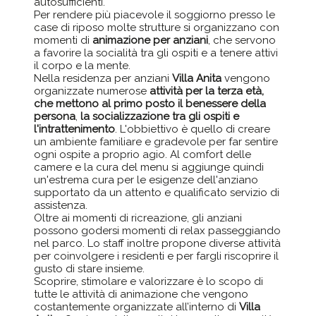
autosufficienti.
Per rendere più piacevole il soggiorno presso le
case di riposo molte strutture si organizzano con
momenti di
animazione per anziani
, che servono
a favorire la socialità tra gli ospiti e a tenere attivi
il corpo e la mente.
Nella residenza per anziani
Villa Anita
vengono
organizzate numerose
attività per la terza età,
che mettono al primo posto il benessere della
persona
,
la socializzazione tra gli ospiti e
l'intrattenimento
. L'obbiettivo è quello di creare
un ambiente familiare e gradevole per far sentire
ogni ospite a proprio agio. Al comfort delle
camere e la cura del menu si aggiunge quindi
un'estrema cura per le esigenze dell'anziano
supportato da un attento e qualificato servizio di
assistenza.
Oltre ai momenti di ricreazione, gli anziani
possono godersi momenti di relax passeggiando
nel parco. Lo staff inoltre propone diverse attività
per coinvolgere i residenti e per fargli riscoprire il
gusto di stare insieme.
Scoprire, stimolare e valorizzare è lo scopo di
tutte le attività di animazione che vengono
costantemente organizzate all’interno di
Villa