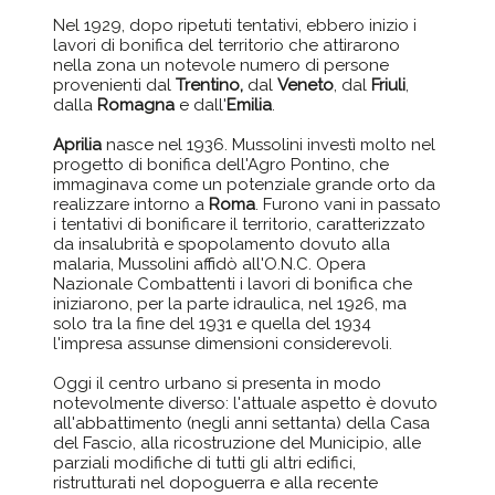
Nel 1929, dopo ripetuti tentativi, ebbero inizio i
lavori di bonifica del territorio che attirarono
nella zona un notevole numero di persone
provenienti dal
Trentino,
dal
Veneto
, dal
Friuli
,
dalla
Romagna
e dall'
Emilia
.
Aprilia
nasce nel 1936. Mussolini investì molto nel
progetto di bonifica dell'Agro Pontino, che
immaginava come un potenziale grande orto da
realizzare intorno a
Roma
. Furono vani in passato
i tentativi di bonificare il territorio, caratterizzato
da insalubrità e spopolamento dovuto alla
malaria, Mussolini affidò all'O.N.C. Opera
Nazionale Combattenti i lavori di bonifica che
iniziarono, per la parte idraulica, nel 1926, ma
solo tra la fine del 1931 e quella del 1934
l'impresa assunse dimensioni considerevoli.
Oggi il centro urbano si presenta in modo
notevolmente diverso: l'attuale aspetto è dovuto
all'abbattimento (negli anni settanta) della Casa
del Fascio, alla ricostruzione del Municipio, alle
parziali modifiche di tutti gli altri edifici,
ristrutturati nel dopoguerra e alla recente