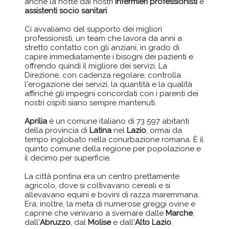
anche la notte dai nostri
infermieri professionisti
e
assistenti socio sanitari
.
Ci avvaliamo del supporto dei migliori
professionisti, un team che lavora da anni a
stretto contatto con gli anziani, in grado di
capire immediatamente i bisogni dei pazienti e
offrendo quindi il migliore dei servizi. La
Direzione, con cadenza regolare, controlla
l'erogazione dei servizi, la quantità e la qualità
affinché gli impegni concordati con i parenti dei
nostri ospiti siano sempre mantenuti.
Aprilia
è un comune italiano di 73 597 abitanti
della provincia di
Latina
nel
Lazio
, ormai da
tempo inglobato nella conurbazione romana. È il
quinto comune della regione per popolazione e
il decimo per superficie.
La città pontina era un centro prettamente
agricolo, dove si coltivavano cereali e si
allevavano equini e bovini di razza maremmana.
Era, inoltre, la meta di numerose greggi ovine e
caprine che venivano a svernare dalle
Marche
,
dall'
Abruzzo
, dal
Molise
e dall'
Alto Lazio
.