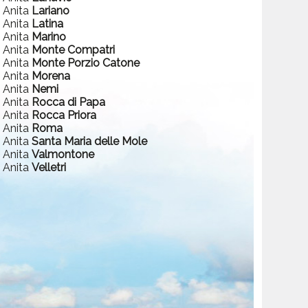
a Anita
Lariano
a Anita
Latina
a Anita
Marino
a Anita
Monte Compatri
a Anita
Monte Porzio Catone
a Anita
Morena
a Anita
Nemi
a Anita
Rocca di Papa
a Anita
Rocca Priora
a Anita
Roma
a Anita
Santa Maria delle Mole
a Anita
Valmontone
a Anita
Velletri