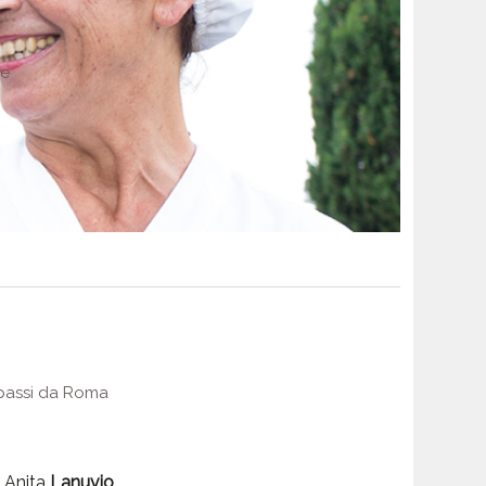
re
e passi da Roma
a Anita
Lanuvio