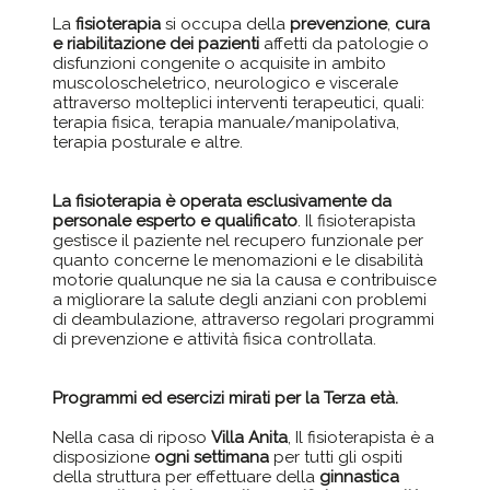
La
fisioterapia
si occupa della
prevenzione
,
cura
e riabilitazione dei pazienti
affetti da patologie o
disfunzioni congenite o acquisite in ambito
muscoloscheletrico, neurologico e viscerale
attraverso molteplici interventi terapeutici, quali:
terapia fisica, terapia manuale/manipolativa,
terapia posturale e altre.
La fisioterapia è operata esclusivamente da
personale esperto e qualificato
. Il fisioterapista
gestisce il paziente nel recupero funzionale per
quanto concerne le menomazioni e le disabilità
motorie qualunque ne sia la causa e contribuisce
a migliorare la salute degli anziani con problemi
di deambulazione, attraverso regolari programmi
di prevenzione e attività fisica controllata.
Programmi ed esercizi mirati per la Terza età.
Nella casa di riposo
Villa Anita
, Il fisioterapista è a
disposizione
ogni settimana
per tutti gli ospiti
della struttura per effettuare della
ginnastica