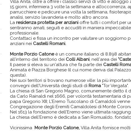
Villa Anita, oltre a offrire i classici servizi di vitto e allog
15 giorni, infermiera 3 volte la settimana e all’occorrenza
parrucchiere e pedicure una volta la settimana, fisioterapista,
analisi, servizio lavanderia e molto altro ancora.
La
residenza protetta per anziani
offre tutti i comfort per u
sentiranno amati, seguiti e accuditi in maniera impeccabil
professionale.
Contattaci e fissa un incontro per valutare un soggiorno p
anziani nei
Castelli Romani.
Monte Porzio Catone
è un comune italiano di 8.898 abitant
all'interno del territorio dei
Colli Albani
, nell'area dei
"Caste
Il paese si eleva su un'altura che fa parte dei
Castelli Rom
Animata è Piazza Borghese (il cui nome deriva dal Palazzo
questa).
Nei suoi territori si trovano numerose ville: la più importa
convegni dell'Università degli studi di
Roma
"Tor Vergata".
La chiesa di San Gregorio Magno, comunemente detto il d
da Carlo Rainaldi nel 1666, per volontà testamentaria di 
papa Gregorio XIII; L'Eremo Tuscolano di Camaldoli venne
Congregazione degli Eremiti Camaldolesi di Monte Coron
Nel 1613 la fondazione dell'Eremo viene ultimata raggiung
La chiesa dell'Eremo è dedicata a San Romualdo, fondato
Vicinissima
Monte Porzio Catone,
Villa Anita fornisce molti 