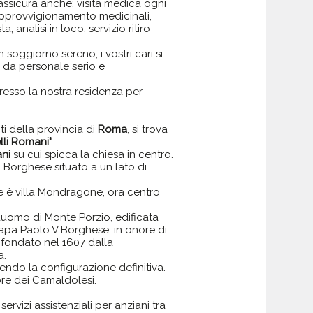
gio assicura anche: visita medica ogni
, approvvigionamento medicinali,
 analisi in loco, servizio ritiro
n soggiorno sereno, i vostri cari si
e da personale serio e
resso la nostra residenza per
i della provincia di
Roma
, si trova
lli Romani"
.
ani
su cui spicca la chiesa in centro.
 Borghese situato a un lato di
nte è villa Mondragone, ora centro
uomo di Monte Porzio, edificata
papa Paolo V Borghese, in onore di
 fondato nel 1607 dalla
a.
endo la configurazione definitiva.
re dei Camaldolesi.
servizi assistenziali per anziani tra