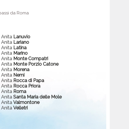
e passi da Roma
a Anita
Lanuvio
a Anita
Lariano
a Anita
Latina
a Anita
Marino
a Anita
Monte Compatri
a Anita
Monte Porzio Catone
a Anita
Morena
a Anita
Nemi
a Anita
Rocca di Papa
a Anita
Rocca Priora
a Anita
Roma
a Anita
Santa Maria delle Mole
a Anita
Valmontone
a Anita
Velletri