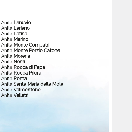
a Anita
Lanuvio
a Anita
Lariano
a Anita
Latina
a Anita
Marino
a Anita
Monte Compatri
a Anita
Monte Porzio Catone
a Anita
Morena
a Anita
Nemi
a Anita
Rocca di Papa
a Anita
Rocca Priora
a Anita
Roma
a Anita
Santa Maria delle Mole
a Anita
Valmontone
a Anita
Velletri