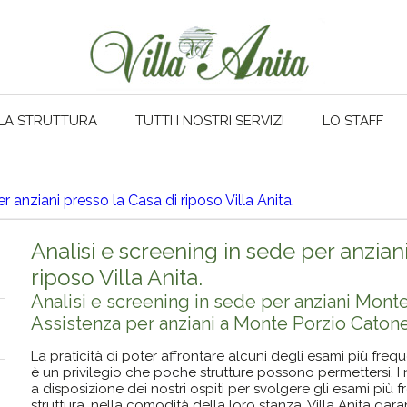
LA STRUTTURA
TUTTI I NOSTRI SERVIZI
LO STAFF
r anziani presso la Casa di riposo Villa Anita.
Analisi e screening in sede per anzian
riposo Villa Anita.
Analisi e screening in sede per anziani Mont
Assistenza per anziani a Monte Porzio Caton
La praticità di poter affrontare alcuni degli esami più freq
è un privilegio che poche strutture possono permettersi. I n
a disposizione dei nostri ospiti per svolgere gli esami più
struttura, nella comodità della loro stanza. Villa Anita gara