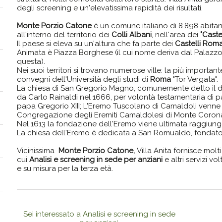
degli screening e un'elevatissima rapidità dei risultati.
Monte Porzio Catone
è un comune italiano di 8.898 abitant
all'interno del territorio dei
Colli Albani
, nell'area dei
"Caste
Il paese si eleva su un'altura che fa parte dei
Castelli Rom
Animata è Piazza Borghese (il cui nome deriva dal Palazzo
questa).
Nei suoi territori si trovano numerose ville: la più importa
convegni dell'Università degli studi di
Roma
"Tor Vergata".
La chiesa di San Gregorio Magno, comunemente detto il d
da Carlo Rainaldi nel 1666, per volontà testamentaria di 
papa Gregorio XIII; L'Eremo Tuscolano di Camaldoli venne
Congregazione degli Eremiti Camaldolesi di Monte Coron
Nel 1613 la fondazione dell'Eremo viene ultimata raggiung
La chiesa dell'Eremo è dedicata a San Romualdo, fondato
Vicinissima
Monte Porzio Catone,
Villa Anita fornisce molti 
cui
Analisi e screening in sede per anziani
e altri servizi vo
e su misura per la terza età.
Sei interessato a Analisi e screening in sede