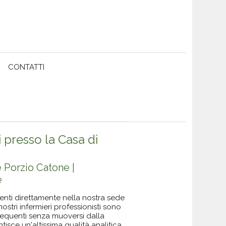
CONTATTI
i presso la Casa di
e Porzio Catone |
e
uenti direttamente nella nostra sede
ostri infermieri professionisti sono
 frequenti senza muoversi dalla
ntisce un'altissima qualità analitica