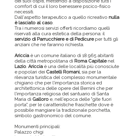
dei suoi ospiti, mettendo a disposizione tutti i
comfort di cui il loro benessere pscico-fisico
necessiti.
Dall'aspetto terapeutico a quello ricreativo
nulla
è lasciato al caso
.
Tra i numerosi servizi offerti ricordiamo quelli
riservati alla cura estetica della persona: il
servizio di Parrucchiere e di Pedicure
per tutti gli
anziani che ne faranno richiesta.
Ariccia
è un comune italiano di 18.965 abitanti
della città metropolitana di
Roma Capitale
nel
Lazio
.
Ariccia
è una delle località più conosciute
e popolari dei
Castelli Romani,
sia per la
rilevanza turistica del complesso monumentale
chigiano che per l'importanza storica ed
architettonica delle opere del Bernini che per
l'importanza religiosa del santuario di Santa
Maria di
Galloro
e, nell'epoca delle "gite fuori
porta", per le caratteristiche fraschette dove è
possibile mangiare la tradizionale porchetta,
simbolo gastronomico del comune.
Monumenti principali:
Palazzo chigi