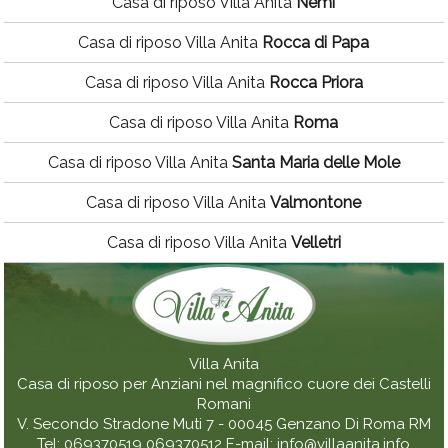
Casa di riposo Villa Anita
Nemi
Casa di riposo Villa Anita
Rocca di Papa
Casa di riposo Villa Anita
Rocca Priora
Casa di riposo Villa Anita
Roma
Casa di riposo Villa Anita
Santa Maria delle Mole
Casa di riposo Villa Anita
Valmontone
Casa di riposo Villa Anita
Velletri
Villa Anita
Casa di riposo per Anziani nel magnifico cuore dei Castelli
Romani
V. Secondo Stradone Muti 7 - 00045
Genzano Di Roma
RM
Tel:
069370519
069370512
E-mail:
info@villaanita.info