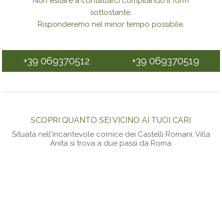
Non esitare a contattarci compilando il form
sottostante.
Risponderemo nel minor tempo possibile.
+39 069370512
+39 069370519
SCOPRI QUANTO SEI VICINO AI TUOI CARI
Situata nell'incantevole cornice dei Castelli Romani, Villa
Anita si trova a due passi da Roma