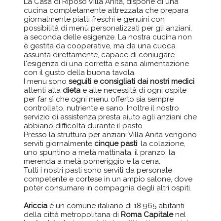
La Casa di Riposo Villa Anita, dispone di una
cucina completamente attrezzata che prepara
giornalmente piatti freschi e genuini con
possibilità di menù personalizzati per gli anziani,
a seconda delle esigenze. La nostra cucina non
è gestita da cooperative, ma da una cuoca
assunta direttamente, capace di coniugare
l'esigenza di una corretta e sana alimentazione
con il gusto della buona tavola.
I menu sono
seguiti e consigliati dai nostri medici
attenti alla
dieta
e alle necessità di ogni ospite
per far sì che ogni menu offerto sia sempre
controllato, nutriente e sano. Inoltre il nostro
servizio di assistenza presta aiuto agli anziani che
abbiano difficoltà durante il pasto.
Presso la struttura per anziani Villa Anita vengono
serviti giornalmente
cinque pasti
: la colazione,
uno spuntino a metà mattinata, il pranzo, la
merenda a metà pomeriggio e la cena.
Tutti i nostri pasti sono serviti da personale
competente e cortese in un ampio salone, dove
poter consumare in compagnia degli altri ospiti.
Ariccia
è un comune italiano di 18.965 abitanti
della città metropolitana di
Roma Capitale
nel