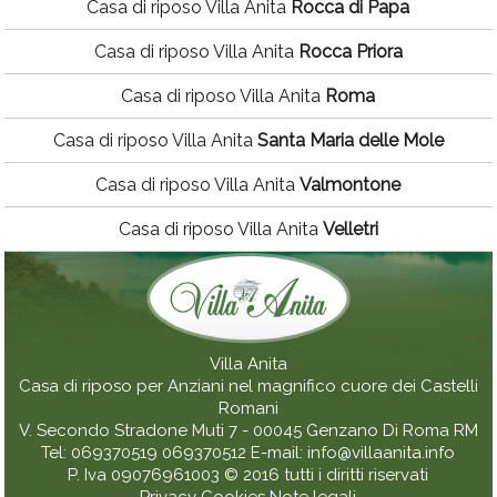
Casa di riposo Villa Anita
Rocca di Papa
Casa di riposo Villa Anita
Rocca Priora
Casa di riposo Villa Anita
Roma
Casa di riposo Villa Anita
Santa Maria delle Mole
Casa di riposo Villa Anita
Valmontone
Casa di riposo Villa Anita
Velletri
Villa Anita
Casa di riposo per Anziani nel magnifico cuore dei Castelli
Romani
V. Secondo Stradone Muti 7 - 00045
Genzano Di Roma
RM
Tel:
069370519
069370512
E-mail:
info@villaanita.info
P. Iva 09076961003
© 2016 tutti i diritti riservati