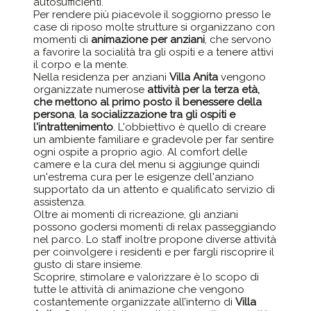
autosufficienti.
Per rendere più piacevole il soggiorno presso le
case di riposo molte strutture si organizzano con
momenti di
animazione per anziani
, che servono
a favorire la socialità tra gli ospiti e a tenere attivi
il corpo e la mente.
Nella residenza per anziani
Villa Anita
vengono
organizzate numerose
attività per la terza età,
che mettono al primo posto il benessere della
persona
,
la socializzazione tra gli ospiti e
l'intrattenimento
. L'obbiettivo è quello di creare
un ambiente familiare e gradevole per far sentire
ogni ospite a proprio agio. Al comfort delle
camere e la cura del menu si aggiunge quindi
un'estrema cura per le esigenze dell'anziano
supportato da un attento e qualificato servizio di
assistenza.
Oltre ai momenti di ricreazione, gli anziani
possono godersi momenti di relax passeggiando
nel parco. Lo staff inoltre propone diverse attività
per coinvolgere i residenti e per fargli riscoprire il
gusto di stare insieme.
Scoprire, stimolare e valorizzare è lo scopo di
tutte le attività di animazione che vengono
costantemente organizzate all’interno di
Villa