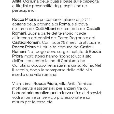
Anita
. Ogniuna delle quali si base sulle capacità,
attitudini e personalità degli ospiti che ne
partecipano.
Rocca Priora
è un comune italiano di 12.732
abitanti della provincia di
Roma,
e si trova
nell'area dei
Colli Albani
nel territorio dei
Castelli
Romani
. Buona parte del territorio ricade
all'interno dei confini del Parco Regionale dei
Castelli Romani
. Con i suoi 768 metri di altitudine,
Rocca Priora
è il più alto comune dei
Castelli
Romani
. Nel luogo dove sorge l'abitato di
Rocca
Priora
, molti storici hanno riconosciuto il sito
dell'antico centro latino di Corbium, che
Coriolano occupò nella sua marcia su Roma. Nel
III secolo, dopo la scomparsa della città, vi si
insediò una villa romana.
Vicinissima
Rocca Priora,
Villa Anita fornisce
molti servizi assistenziali per anziani tra cui
Laboratorio creativo per la terza età
e altri servizi
volti a fornire un servizio professionale e su
misura per la terza età.