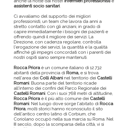
anche la notte dai nostri
infermieri professionisti
e
assistenti socio sanitari
.
Ci avvaliamo del supporto dei migliori
professionisti, un team che lavora da anni a
stretto contatto con gli anziani, in grado di
capire immediatamente i bisogni dei pazienti e
offrendo quindi il migliore dei servizi. La
Direzione, con cadenza regolare, controlla
l'erogazione dei servizi, la quantità e la qualità
affinché gli impegni concordati con i parenti dei
nostri ospiti siano sempre mantenuti.
Rocca Priora
è un comune italiano di 12.732
abitanti della provincia di
Roma,
e si trova
nell'area dei
Colli Albani
nel territorio dei
Castelli
Romani
. Buona parte del territorio ricade
all'interno dei confini del Parco Regionale dei
Castelli Romani
. Con i suoi 768 metri di altitudine,
Rocca Priora
è il più alto comune dei
Castelli
Romani
. Nel luogo dove sorge l'abitato di
Rocca
Priora
, molti storici hanno riconosciuto il sito
dell'antico centro latino di Corbium, che
Coriolano occupò nella sua marcia su Roma. Nel
III secolo, dopo la scomparsa della città, vi si