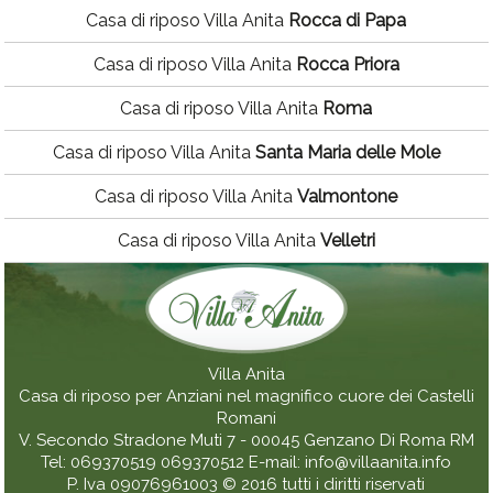
Casa di riposo Villa Anita
Rocca di Papa
Casa di riposo Villa Anita
Rocca Priora
Casa di riposo Villa Anita
Roma
Casa di riposo Villa Anita
Santa Maria delle Mole
Casa di riposo Villa Anita
Valmontone
Casa di riposo Villa Anita
Velletri
Villa Anita
Casa di riposo per Anziani nel magnifico cuore dei Castelli
Romani
V. Secondo Stradone Muti 7 - 00045
Genzano Di Roma
RM
Tel:
069370519
069370512
E-mail:
info@villaanita.info
P. Iva 09076961003
© 2016 tutti i diritti riservati