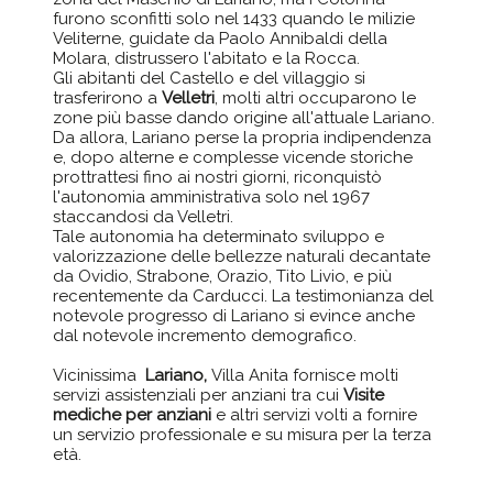
furono sconfitti solo nel 1433 quando le milizie
Veliterne, guidate da Paolo Annibaldi della
Molara, distrussero l'abitato e la Rocca.
Gli abitanti del Castello e del villaggio si
trasferirono a
Velletri
, molti altri occuparono le
zone più basse dando origine all'attuale Lariano.
Da allora, Lariano perse la propria indipendenza
e, dopo alterne e complesse vicende storiche
prottrattesi fino ai nostri giorni, riconquistò
l'autonomia amministrativa solo nel 1967
staccandosi da Velletri.
Tale autonomia ha determinato sviluppo e
valorizzazione delle bellezze naturali decantate
da Ovidio, Strabone, Orazio, Tito Livio, e più
recentemente da Carducci. La testimonianza del
notevole progresso di Lariano si evince anche
dal notevole incremento demografico.
Vicinissima
Lariano,
Villa Anita fornisce molti
servizi assistenziali per anziani tra cui
Visite
mediche per anziani
e altri servizi volti a fornire
un servizio professionale e su misura per la terza
età.