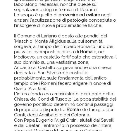
laboratorio necessari, nonché quelle su
segnalazione degli infermieri di Reparto.
Lo scopo è quello di
prevenire ed evitare
negli
anziani l'acutizzazione di patologie conosciute o
l'insorgere di nuove problematiche fisiche.
Il Comune di
Lariano
è posto alle pendici del
"Maschio" Monte Allgidus sulla cui sommità
sorgeva, al tempo dell'Impero Romano, uno dei
più validi avamposti di difesa di
Roma
e, nel
Medioevo, un castello fortificato che estendeva il
suo dominio su una vastissima zona.
Accanto al Castello sorgeva anche una chiesa
dedicata a San Silvestro e costruita,
probabilmente, sulle fondamenta dell'antico
tempio che i Romani fecero erigere in onore di
Giano (Ara Jani).
L'intero fondo era amministrato, per conto della
Chiesa, dai Conti di Tuscolo. La poca stabilità del
governo pontificio determinò continui passaggi
di proprietà e dispute tra
Roma
e le famiglie dei
Conti, degli Annibaldi e dei Colonna.
Con Papa Eugenio IV, gli Orsini, aiutati dai Savelli
e dai Caetani, entrarono in possesso dell'intera
zona del Maschio di Lariano, ma i Colonna