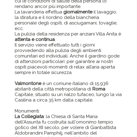
cui le condizioni di salute della persona lo
rendano ancor più importante.
La lavanderia effettua
giornalmente
il lavaggio,
la stiratura e il riordino della biancheria
personale degli ospiti, di asciugamani, tovaglie,
ecc.
La pulizia della residenza per anziani Villa Anita è
attenta e continua
.
Il servizio viene effettuato tutti i giorni
provvedendo alla pulizia degli ambienti
comunitari ed individuali. Anche il giardino gode
di attenzioni particolari: per garantire ai nostri
ospiti piacevoli momenti di relax all’aria aperta
sempre in totale sicurezza.
Valmontone
è un comune italiano di 15.936
abitanti della città metropolitana di
Roma
Capitale, situato su un rialzo tufaceo, lungo la via
Casilina a circa 35 km dalla capitale.
Monumenti:
La Collegiata
: la Chiesa di Santa Maria
dell'Assunta fu costruita sull'omonimo tempio
gotico del XII secolo, per volere di Gianbattista
Aldobrandini Pamphilj, nell'ambito del