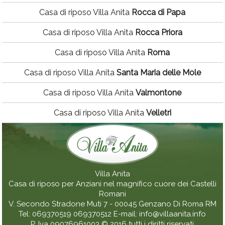
Casa di riposo Villa Anita
Rocca di Papa
Casa di riposo Villa Anita
Rocca Priora
Casa di riposo Villa Anita
Roma
Casa di riposo Villa Anita
Santa Maria delle Mole
Casa di riposo Villa Anita
Valmontone
Casa di riposo Villa Anita
Velletri
Villa Anita
Casa di riposo per Anziani nel magnifico cuore dei Castelli
Romani
V. Secondo Stradone Muti 7 - 00045
Genzano Di Roma
RM
Tel:
069370519
069370512
E-mail:
info@villaanita.info
P. Iva 09076961003
© 2016 tutti i diritti riservati