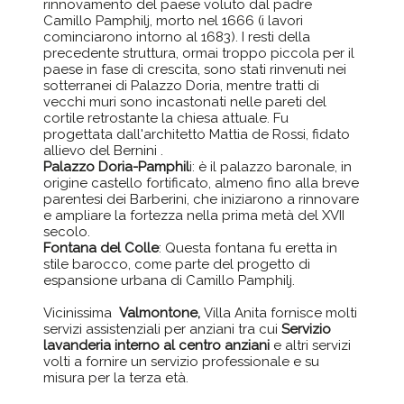
rinnovamento del paese voluto dal padre
Camillo Pamphilj, morto nel 1666 (i lavori
cominciarono intorno al 1683). I resti della
precedente struttura, ormai troppo piccola per il
paese in fase di crescita, sono stati rinvenuti nei
sotterranei di Palazzo Doria, mentre tratti di
vecchi muri sono incastonati nelle pareti del
cortile retrostante la chiesa attuale. Fu
progettata dall'architetto Mattia de Rossi, fidato
allievo del Bernini .
Palazzo Doria-Pamphil
i: è il palazzo baronale, in
origine castello fortificato, almeno fino alla breve
parentesi dei Barberini, che iniziarono a rinnovare
e ampliare la fortezza nella prima metà del XVII
secolo.
Fontana del Colle
: Questa fontana fu eretta in
stile barocco, come parte del progetto di
espansione urbana di Camillo Pamphilj.
Vicinissima
Valmontone,
Villa Anita fornisce molti
servizi assistenziali per anziani tra cui
Servizio
lavanderia interno al centro anziani
e altri servizi
volti a fornire un servizio professionale e su
misura per la terza età.