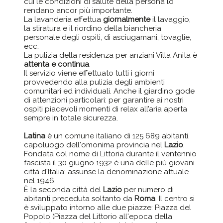
cui le condizioni di salute della persona lo
rendano ancor più importante.
La lavanderia effettua
giornalmente
il lavaggio,
la stiratura e il riordino della biancheria
personale degli ospiti, di asciugamani, tovaglie,
ecc.
La pulizia della residenza per anziani Villa Anita è
attenta e continua
.
Il servizio viene effettuato tutti i giorni
provvedendo alla pulizia degli ambienti
comunitari ed individuali. Anche il giardino gode
di attenzioni particolari: per garantire ai nostri
ospiti piacevoli momenti di relax all’aria aperta
sempre in totale sicurezza.
Latina
è un comune italiano di 125 689 abitanti.
capoluogo dell'omonima provincia nel
Lazio
.
Fondata col nome di Littoria durante il ventennio
fascista il 30 giugno 1932 è una delle più giovani
città d'Italia: assunse la denominazione attuale
nel 1946.
È la seconda città del
Lazio
per numero di
abitanti preceduta soltanto da
Roma
. Il centro si
è sviluppato intorno alle due piazze: Piazza del
Popolo (Piazza del Littorio all'epoca della