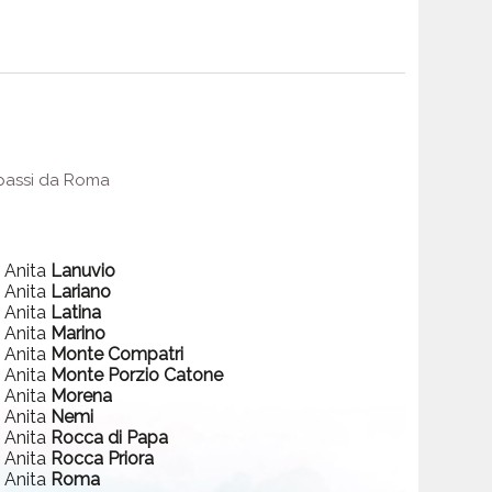
e passi da Roma
a Anita
Lanuvio
a Anita
Lariano
a Anita
Latina
a Anita
Marino
a Anita
Monte Compatri
a Anita
Monte Porzio Catone
a Anita
Morena
a Anita
Nemi
a Anita
Rocca di Papa
a Anita
Rocca Priora
a Anita
Roma