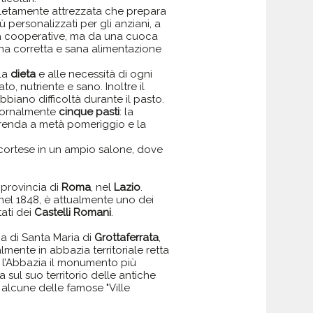
pletamente attrezzata che prepara
 personalizzati per gli anziani, a
da cooperative, ma da una cuoca
na corretta e sana alimentazione
lla
dieta
e alle necessità di ogni
o, nutriente e sano. Inoltre il
bbiano difficoltà durante il pasto.
 giornalmente
cinque pasti
: la
erenda a metà pomeriggio e la
e cortese in un ampio salone, dove
 provincia di
Roma
, nel
Lazio
.
nel 1848, è attualmente uno dei
tati dei
Castelli Romani
.
a di Santa Maria di
Grottaferrata
,
mente in abbazia territoriale retta
o l’Abbazia il monumento più
 sul suo territorio delle antiche
 alcune delle famose "Ville