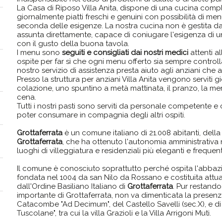
La Casa di Riposo Villa Anita, dispone di una cucina com
giornalmente piatti freschi e genuini con possibilità di menù
seconda delle esigenze. La nostra cucina non è gestita 
assunta direttamente, capace di coniugare l'esigenza di u
con il gusto della buona tavola.
I menu sono
seguiti e consigliati dai nostri medici
attenti a
ospite per far sì che ogni menu offerto sia sempre controllat
nostro servizio di assistenza presta aiuto agli anziani che a
Presso la struttura per anziani Villa Anita vengono serviti
colazione, uno spuntino a metà mattinata, il pranzo, la m
cena.
Tutti i nostri pasti sono serviti da personale competente 
poter consumare in compagnia degli altri ospiti.
Grottaferrata
è un comune italiano di 21.008 abitanti, della
Grottaferrata
, che ha ottenuto l'autonomia amministrativa 
luoghi di villeggiatura e residenziali più eleganti e frequen
Il comune è conosciuto soprattutto perché ospita l'abbazi
fondata nel 1004 da san Nilo da Rossano e costituita attual
dall'Ordine Basiliano Italiano di
Grottaferrata
. Pur restand
importante di Grottaferrata, non va dimenticata la presenza
Catacombe "Ad Decimum", del Castello Savelli (sec.X), e di
Tuscolane", tra cui la villa Grazioli e la Villa Arrigoni Muti.