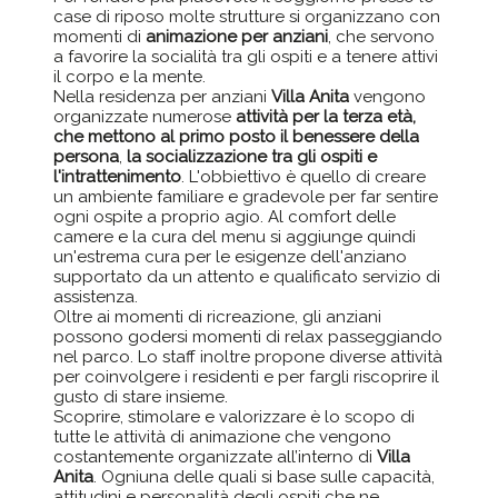
case di riposo molte strutture si organizzano con
momenti di
animazione per anziani
, che servono
a favorire la socialità tra gli ospiti e a tenere attivi
il corpo e la mente.
Nella residenza per anziani
Villa Anita
vengono
organizzate numerose
attività per la terza età,
che mettono al primo posto il benessere della
persona
,
la socializzazione tra gli ospiti e
l'intrattenimento
. L'obbiettivo è quello di creare
un ambiente familiare e gradevole per far sentire
ogni ospite a proprio agio. Al comfort delle
camere e la cura del menu si aggiunge quindi
un'estrema cura per le esigenze dell'anziano
supportato da un attento e qualificato servizio di
assistenza.
Oltre ai momenti di ricreazione, gli anziani
possono godersi momenti di relax passeggiando
nel parco. Lo staff inoltre propone diverse attività
per coinvolgere i residenti e per fargli riscoprire il
gusto di stare insieme.
Scoprire, stimolare e valorizzare è lo scopo di
tutte le attività di animazione che vengono
costantemente organizzate all’interno di
Villa
Anita
. Ogniuna delle quali si base sulle capacità,
attitudini e personalità degli ospiti che ne