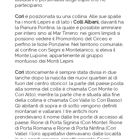
partecipano.
Cori
è posizionata su una collina. Alle sue spalle
ha i monti Lepini e di lato i
Colli Albani,
davanti ha
la Pianura Pontina, la quale è possibile ammirare
per intero sino al Mar Tirreno: nei giorni limpidi si
possono vedere il Promontorio del Circeo e
perfino le Isole Ponziane. Nel territorio comunale,
al confine con Segni e Montelanico, si eleva il
Monte Lupone, appartenente al gruppo
montuoso dei Monti Lepini.
Cori
storicamente è sempre stata divisa in due
(anche dopo la nascita dei nuovi quartieri al di
fuori del centro storico): la parte del paese posta
alla somma del colle è chiamata Cori Monte (o
Cori Alto), mentre la parte che è situata alla fine
della collina è chiamata Cori Valle (o Cori Basso).
Gli abitanti di sopra e di sotto vengono definiti
montanari e vallarani. I tre antichi rioni
prendevano il nome dalle tre porte di accesso al
paese: Rione di Porta Signina (Cori Monte), Rione
di Porta Romana e Rione di Porta Ninfina (Cori
Valle). I loro appellativi derivavano dalle località